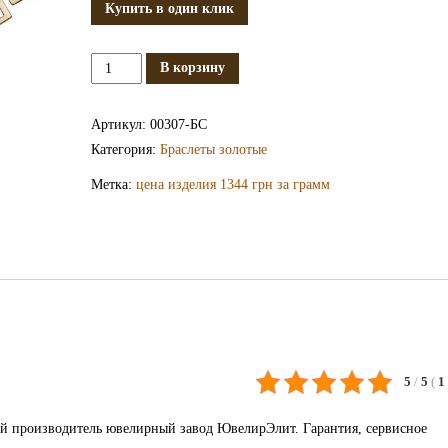
Купить в один клик
Количество
В корзину
Золотой
браслет
Артикул:
00307-БС
БС307
Категория:
Браслеты золотые
Метка:
цена изделия 1344 грн за грамм
5
/
5
(
1
ий производитель ювелирный завод ЮвелирЭлит. Гарантия, сервисное