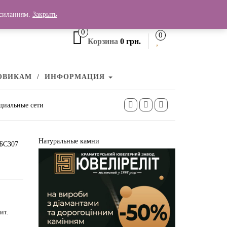
+380 (99) 006 25 46
осиланням.
Закрыть
0
0
Корзина
0 грн.
ОВИКАМ
ИНФОРМАЦИЯ
циальные сети
Натуральные камни
 БС307
ит.