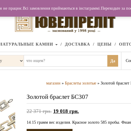
н не працює.Всі замовлення приймаються в інстаграммі.Переходьте за п
НАТУРАЛЬНЫЕ КАМНИ
ДОСТАВКА
ЦЕНЫ
ОПТ
Со
Да
магазин
»
Браслеты золотые
» Золотой браслет
Золотой браслет БС307
22 371
грн.
19 018
грн.
14.15 грамм вес изделия. Красное золото 585 пробы. Фиан