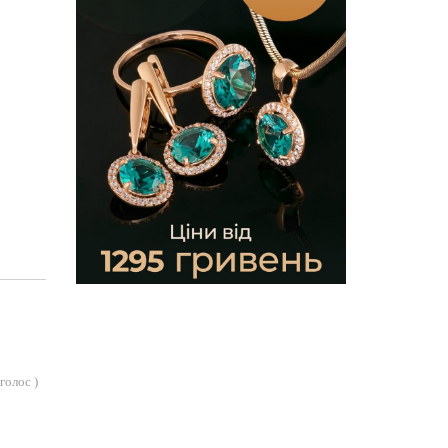
голос
)