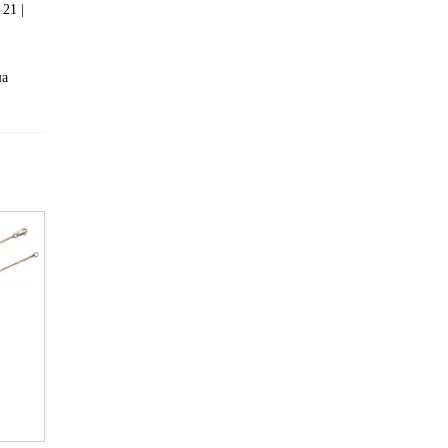
21 |
ша