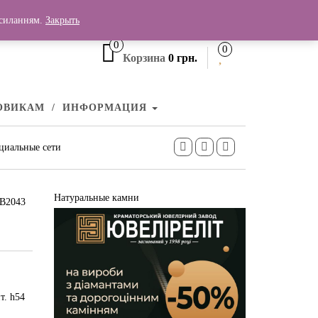
+380 (99) 006 25 46
осиланням.
Закрыть
0
0
Корзина
0 грн.
ОВИКАМ
ИНФОРМАЦИЯ
циальные сети
Натуральные камни
СВ2043
т. h54