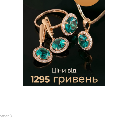
голоса
)