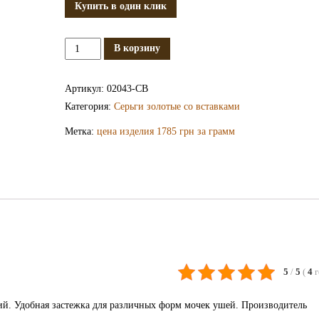
Купить в один клик
Количество
В корзину
Золотые
серьги
Артикул:
02043-СВ
СВ2043
Категория:
Серьги золотые со вставками
Метка:
цена изделия 1785 грн за грамм
5
/
5
(
4
ий. Удобная застежка для различных форм мочек ушей. Производитель