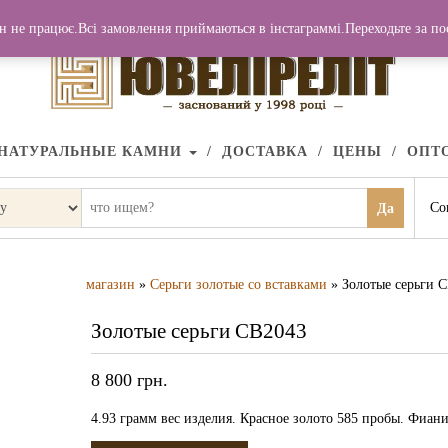
н не працює.Всі замовлення приймаються в інстаграммі.Переходьте за п
НАТУРАЛЬНЫЕ КАМНИ
ДОСТАВКА
ЦЕНЫ
ОПТ
Со
Да
магазин
»
Серьги золотые со вставками
» Золотые серьги 
Золотые серьги СВ2043
8 800
грн.
4.93 грамм вес изделия. Красное золото 585 пробы. Фиани