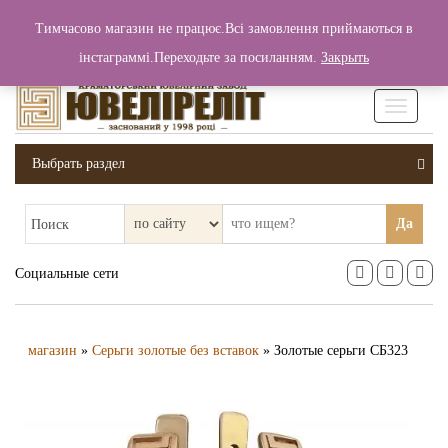
+380 (99) 006 25 46
Тимчасово магазин не працює.Всі замовлення приймаються в
0
0
Вход / Регистрация
інстаграммі.Переходьте за посиланням.
Закрыть
0 грн.
Увімкніт
навігаці
Выбрать раздел
Да
Поиск
Социальные сети
магазин
»
Серьги золотые без вставок
» Золотые серьги СБ323