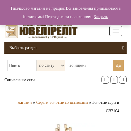
+380 (99) 006 25 46
Тимчасово магазин не працює.Всі замовлення приймаються в
0
0
Вход / Регистрация
інстаграммі.Переходьте за посиланням.
Закрыть
0 грн.
Увімкніт
навігаці
Выбрать раздел
Да
Поиск
Социальные сети
магазин
»
Серьги золотые со вставками
» Золотые серьги
СВ2104