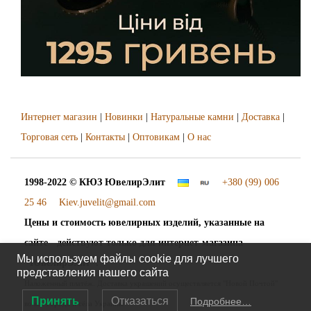
Интернет магазин
|
Новинки
|
Натуральные камни
|
Доставка
|
Торговая сеть
|
Контакты
|
Оптовикам
|
О нас
1998-2022 © КЮЗ
ЮвелирЭлит
+380 (99) 006
25 46
Kiev.juvelit@gmail.com
Цены и стоимость ювелирных изделий, указанные на
сайте - действуют только для интернет-магазина
Мы используем файлы cookie для лучшего
"ЮвелирЭлит".
представления нашего сайта
Наложенный платёж. Доставка украшений осуществляется "Новой Почтой"
Принять
Отказаться
Подробнее…
во все города и сёла Украины