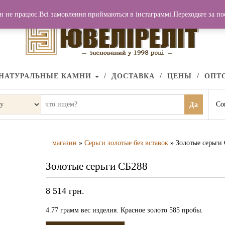
н не працює.Всі замовлення приймаються в інстаграммі.Переходьте за п
НАТУРАЛЬНЫЕ КАМНИ
ДОСТАВКА
ЦЕНЫ
ОПТ
Со
Да
магазин
»
Серьги золотые без вставок
» Золотые серьги
Золотые серьги СБ288
8 514
грн.
4.77 грамм вес изделия. Красное золото 585 пробы.