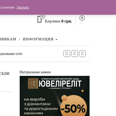
+380 (99) 006 25 46
осиланням.
Закрыть
0
0
Корзина
0 грн.
ОВИКАМ
ИНФОРМАЦИЯ
циальные сети
Натуральные камни
 СБ288