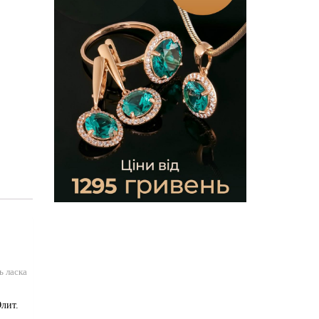
ь ласка
лит.