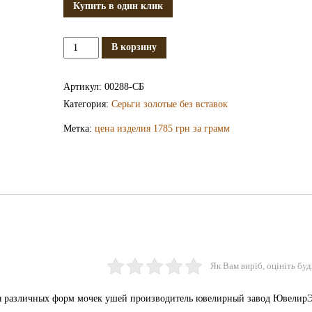
Купить в один клик
Количество
В корзину
Золотые
серьги
Артикул:
00288-СБ
СБ288
Категория:
Серьги золотые без вставок
Метка:
цена изделия 1785 грн за грамм
Як Вам виріб, оцініть буд
для различных форм мочек ушей производитель ювелирный завод ЮвелирЭ