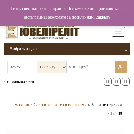
+380 (99) 006 25 46
Тимчасово магазин не працює.Всі замовлення приймаються в
0
0
Вход / Регистрация
інстаграммі.Переходьте за посиланням.
Закрыть
0 грн.
Увімкніт
навігаці
Выбрать раздел
Да
Поиск
Социальные сети
магазин
»
Серьги золотые со вставками
» Золотые сережки
СВ2189