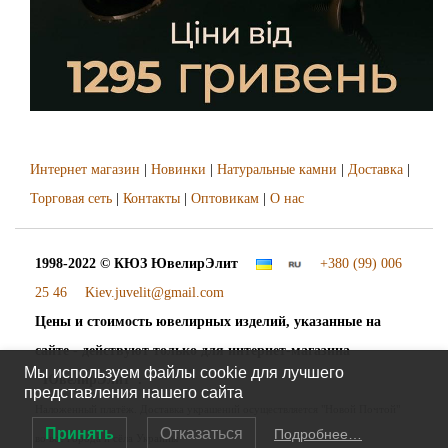
Интернет магазин
|
Новинки
|
Натуральные камни
|
Доставка
|
Торговая сеть
|
Контакты
|
Оптовикам
|
О нас
1998-2022 © КЮЗ
ЮвелирЭлит
+380 (99) 006
25 46
Kiev.juvelit@gmail.com
Цены и стоимость ювелирных изделий, указанные на
сайте - действуют только для интернет-магазина
Мы используем файлы cookie для лучшего
"ЮвелирЭлит".
представления нашего сайта
Наложенный платёж. Доставка украшений осуществляется "Новой Почтой"
Принять
Отказаться
Подробнее…
во все города и сёла Украины