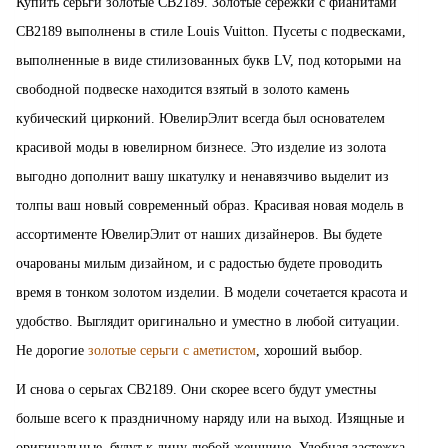
Купить серьги золотые СВ2189. Золотые сережки с фианитами
СВ2189 выполнены в стиле Louis Vuitton. Пусеты с подвесками,
выполненные в виде стилизованных букв LV, под которыми на
свободной подвеске находится взятый в золото камень
кубический цирконий. ЮвелирЭлит всегда был основателем
красивой моды в ювелирном бизнесе. Это изделие из золота
выгодно дополнит вашу шкатулку и ненавязчиво выделит из
толпы ваш новый современный образ. Красивая новая модель в
ассортименте ЮвелирЭлит от наших дизайнеров. Вы будете
очарованы милым дизайном, и с радостью будете проводить
время в тонком золотом изделии. В модели сочетается красота и
удобство. Выглядит оригинально и уместно в любой ситуации.
Не дорогие
золотые серьги с аметистом
, хороший выбор.
И снова о серьгах СВ2189. Они скорее всего будут уместны
больше всего к праздничному наряду или на выход. Изящные и
оригинальные, будут к лицу любой женщине. Удобная застежка