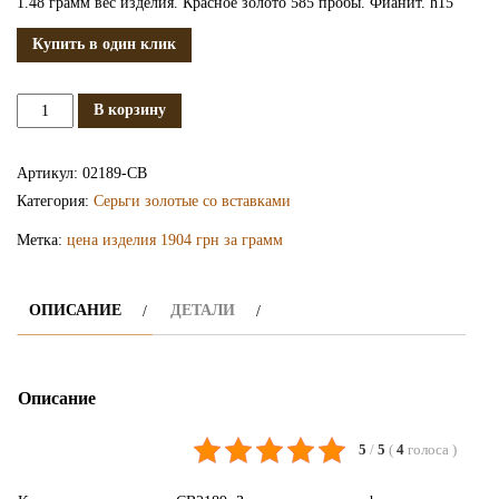
1.48 грамм вес изделия. Красное золото 585 пробы. Фианит. h15
Купить в один клик
Количество
В корзину
Золотые
сережки
Артикул:
02189-СВ
СВ2189
Категория:
Серьги золотые со вставками
Метка:
цена изделия 1904 грн за грамм
ОПИСАНИЕ
ДЕТАЛИ
Описание
5
/
5
(
4
голоса
)