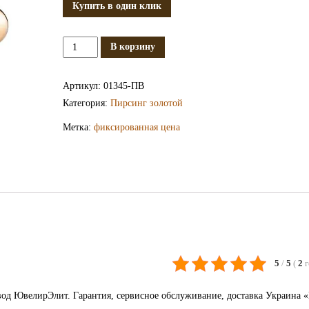
Купить в один клик
Количество
В корзину
Золотой
пирсинг
Артикул:
01345-ПВ
ПВ1345
Категория:
Пирсинг золотой
Метка:
фиксированная цена
5
/
5
(
2
од ЮвелирЭлит. Гарантия, сервисное обслуживание, доставка Украина 