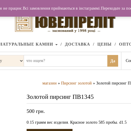
н не працює.Всі замовлення приймаються в інстаграммі.Переходьте за п
НАТУРАЛЬНЫЕ КАМНИ
ДОСТАВКА
ЦЕНЫ
ОПТ
Со
Да
магазин
»
Пирсинг золотой
» Золотой пирсинг 
Золотой пирсинг ПВ1345
500
грн.
0.15 грамм вес изделия. Красное золото 585 пробы. d1.5