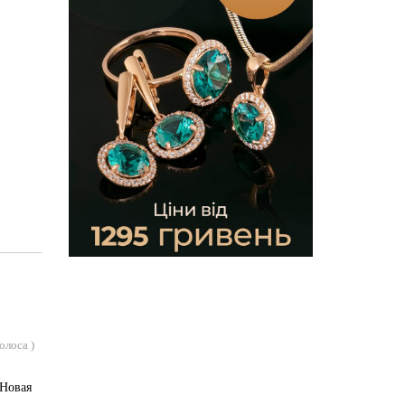
голоса
)
«Новая