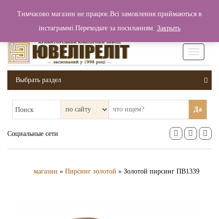
+380 (99) 006 25 46
Тимчасово магазин не працює.Всі замовлення приймаються в
0
0
Вход / Регистрация
інстаграммі.Переходьте за посиланням.
Закрыть
0 грн.
Увімкніт
навігаці
Выбрать раздел
Да
Поиск
Социальные сети
магазин
»
Пирсинг золотой
» Золотой пирсинг ПВ1339