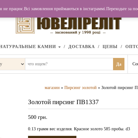
н не працює.Всі замовлення приймаються в інстаграммі.Переходьте за п
НАТУРАЛЬНЫЕ КАМНИ
ДОСТАВКА
ЦЕНЫ
ОПТ
Со
Да
магазин
»
Пирсинг золотой
» Золотой пирсинг 
Золотой пирсинг ПВ1337
500
грн.
0.13 грамм вес изделия. Красное золото 585 пробы. d3