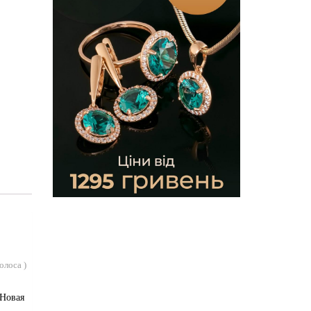
голоса
)
«Новая