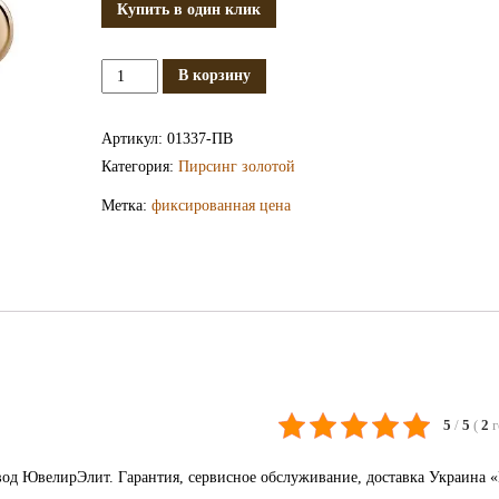
Купить в один клик
Количество
В корзину
Золотой
пирсинг
Артикул:
01337-ПВ
ПВ1337
Категория:
Пирсинг золотой
Метка:
фиксированная цена
5
/
5
(
2
од ЮвелирЭлит. Гарантия, сервисное обслуживание, доставка Украина 