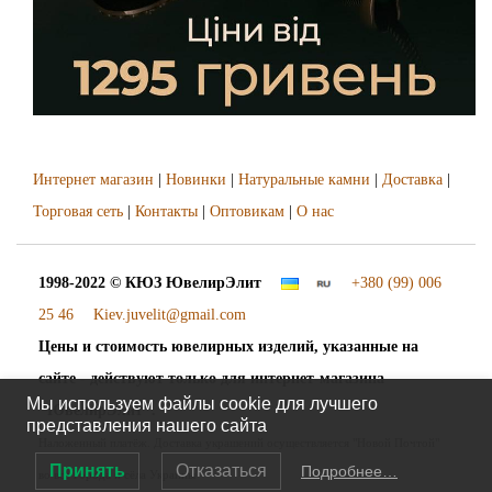
Интернет магазин
|
Новинки
|
Натуральные камни
|
Доставка
|
Торговая сеть
|
Контакты
|
Оптовикам
|
О нас
1998-2022 © КЮЗ
ЮвелирЭлит
+380 (99) 006
25 46
Kiev.juvelit@gmail.com
Цены и стоимость ювелирных изделий, указанные на
сайте - действуют только для интернет-магазина
Мы используем файлы cookie для лучшего
"ЮвелирЭлит".
представления нашего сайта
Наложенный платёж. Доставка украшений осуществляется "Новой Почтой"
Принять
Отказаться
Подробнее…
во все города и сёла Украины