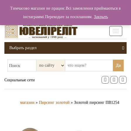
+380 (99) 006 25 46
Тимчасово магазин не працює.Всі замовлення приймаються в
0
0
Вход / Регистрация
інстаграммі.Переходьте за посиланням.
Закрыть
0 грн.
Увімкніт
навігаці
Выбрать раздел
Да
Поиск
Социальные сети
магазин
»
Пирсинг золотой
» Золотой пирсинг ПВ1254