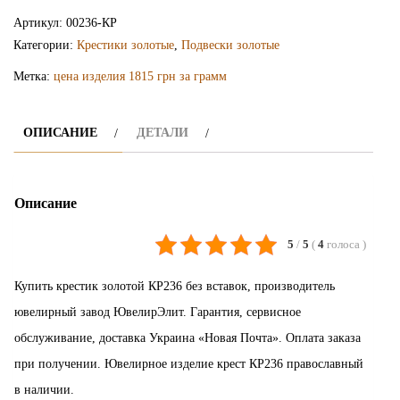
крестик
Артикул:
00236-КР
КР236
Категории:
Крестики золотые
,
Подвески золотые
Метка:
цена изделия 1815 грн за грамм
ОПИСАНИЕ
ДЕТАЛИ
Описание
5
/
5
(
4
голоса
)
Купить крестик золотой КР236 без вставок, производитель
ювелирный завод ЮвелирЭлит. Гарантия, сервисное
обслуживание, доставка Украина «Новая Почта». Оплата заказа
при получении. Ювелирное изделие крест КР236 православный
в наличии.