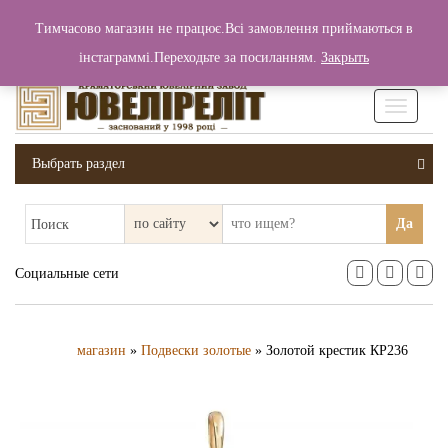
+380 (99) 006 25 46
Тимчасово магазин не працює.Всі замовлення приймаються в
0
0
Вход / Регистрация
інстаграммі.Переходьте за посиланням.
Закрыть
0 грн.
Увімкніт
навігаці
Выбрать раздел
Да
Поиск
Социальные сети
магазин
»
Подвески золотые
» Золотой крестик КР236