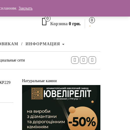
+380 (99) 006 25 46
осиланням.
Закрыть
0
0
Корзина
0 грн.
ОВИКАМ
ИНФОРМАЦИЯ
циальные сети
Натуральные камни
 КР229