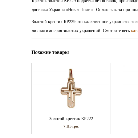
Крестик золотой КР229 подвеска без вставок, произво
доставка Украина «Новая Почта». Оплата заказа при п
Золотой крестик КР229 это качественное украинское зо
личная империя золотых украшений. Смотрите весь
кат
Похожие товары
Золотой крестик КР222
7 115
грн.