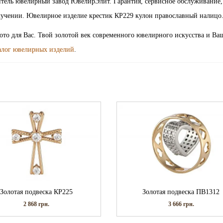
дитель ювелирный завод ЮвелирЭлит. Гарантия, сервисное обслуживание,
олучении. Ювелирное изделие крестик КР229 кулон православный налицо
лото для Вас. Твой золотой век современного ювелирного искусства и Ва
алог ювелирных изделий
.
Золотая подвеска КР225
Золотая подвеска ПВ1312
2 868
грн.
3 666
грн.