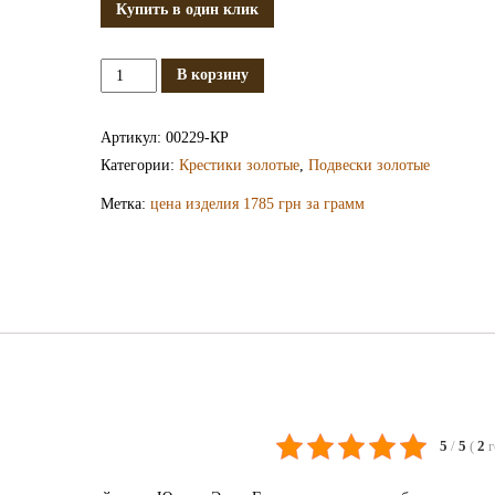
Купить в один клик
Количество
В корзину
Золотой
крестик
Артикул:
00229-КР
КР229
Категории:
Крестики золотые
,
Подвески золотые
Метка:
цена изделия 1785 грн за грамм
5
/
5
(
2