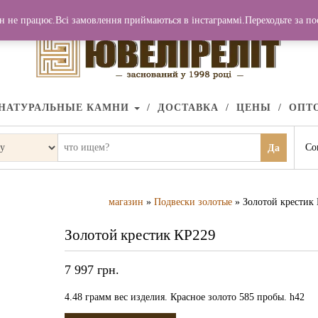
н не працює.Всі замовлення приймаються в інстаграммі.Переходьте за п
НАТУРАЛЬНЫЕ КАМНИ
ДОСТАВКА
ЦЕНЫ
ОПТ
Со
Да
магазин
»
Подвески золотые
» Золотой крестик
Золотой крестик КР229
7 997
грн.
4.48 грамм вес изделия. Красное золото 585 пробы. h42