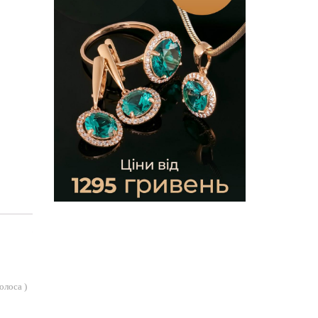
голоса
)