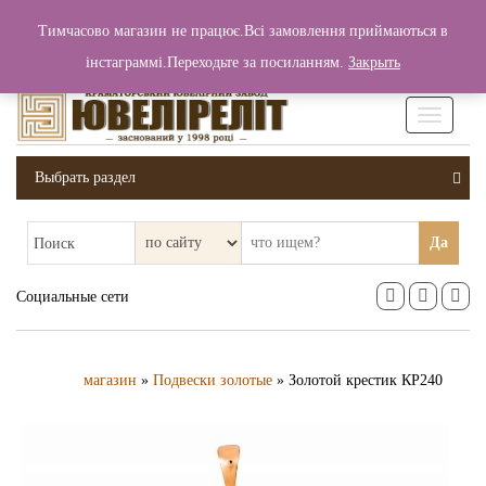
+380 (99) 006 25 46
Тимчасово магазин не працює.Всі замовлення приймаються в
0
0
Вход / Регистрация
інстаграммі.Переходьте за посиланням.
Закрыть
0 грн.
Увімкніт
навігаці
Выбрать раздел
Да
Поиск
Социальные сети
магазин
»
Подвески золотые
» Золотой крестик КР240