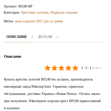
крестик
Артикул:
00240-КР
КР240
Категории:
Крестики золотые
,
Подвески золотые
Метка:
цена изделия 1815 грн за грамм
ОПИСАНИЕ
ДЕТАЛИ
Описание
5
/
5
(
1
голос
)
Купить крестик золотой КР240 без вставок, производитель
ювелирный завод ЮвелирЭлит. Гарантия, сервисное
обслуживание, доставка Украина «Новая Почта». Оплата заказа
при получении. Ювелирное изделие крест КР240 православный
в наличии.