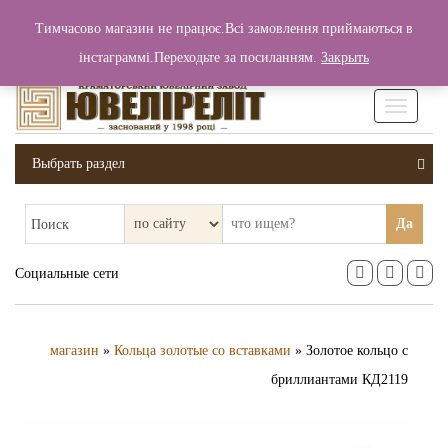
+380 (99) 006 25 46
Тимчасово магазин не працює.Всі замовлення приймаються в
0
0
Вход / Регистрация
інстаграммі.Переходьте за посиланням.
Закрыть
0 грн.
Увімкніт
навігаці
Выбрать раздел
Да
Поиск
Социальные сети
магазин
»
Кольца золотые со вставками
» Золотое кольцо с
бриллиантами КД2119