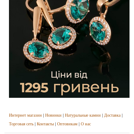
Интернет магазин
|
Новинки
|
Натуральные камни
|
Доставка
|
Торговая сеть
|
Контакты
|
Оптовикам
|
О нас