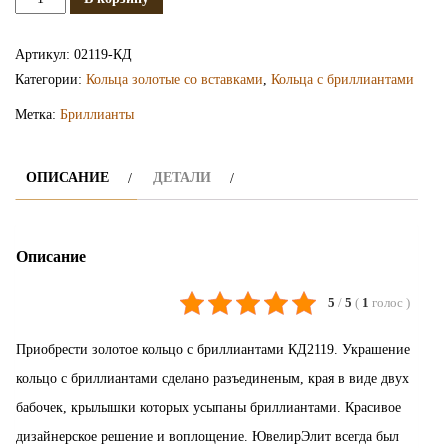
Золотое
кольцо
Артикул:
02119-КД
с
Категории:
Кольца золотые со вставками
,
Кольца с бриллиантами
бриллиантами
Метка:
Бриллианты
КД2119
ОПИСАНИЕ
ДЕТАЛИ
Описание
5
/
5
(
1
голос
)
Приобрести золотое кольцо с бриллиантами КД2119. Украшение
кольцо с бриллиантами сделано разъединеным, края в виде двух
бабочек, крылышки которых усыпаны бриллиантами. Красивое
дизайнерское решение и воплощение. ЮвелирЭлит всегда был