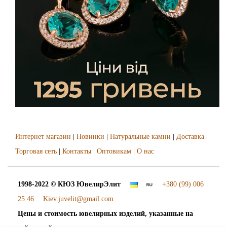
Интернет магазин
|
Новинки
|
Натуральные камни
|
Доставка
|
Торговая сеть
|
Контакты
|
Оптовикам
|
О нас
1998-2022 © КЮЗ
ЮвелирЭлит
+380 (99) 006
25 46
Kiev.juvelit@gmail.com
Цены и стоимость ювелирных изделий, указанные на