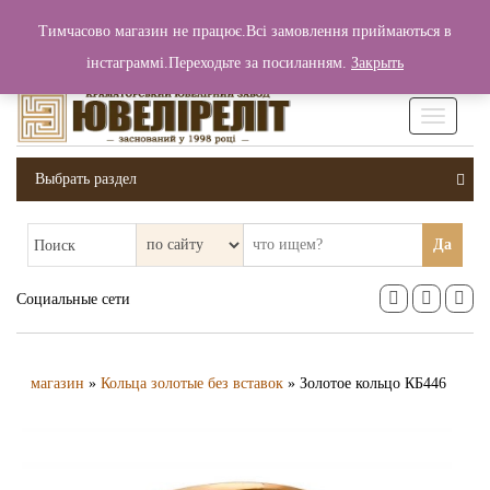
+380 (99) 006 25 46
Тимчасово магазин не працює.Всі замовлення приймаються в
0
0
Вход / Регистрация
інстаграммі.Переходьте за посиланням.
Закрыть
0 грн.
Увімкніт
навігаці
Выбрать раздел
Да
Поиск
Социальные сети
магазин
»
Кольца золотые без вставок
» Золотое кольцо КБ446