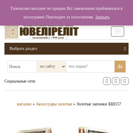
+380 (99) 006 25 46
Тимчасово магазин не працює.Всі замовлення приймаються в
0
0
Вход / Регистрация
інстаграммі.Переходьте за посиланням.
Закрыть
0 грн.
Увімкніт
навігаці
Выбрать раздел
Да
Поиск
Социальные сети
магазин
»
Аксессуары золотые
» Золотые запонки БШ157