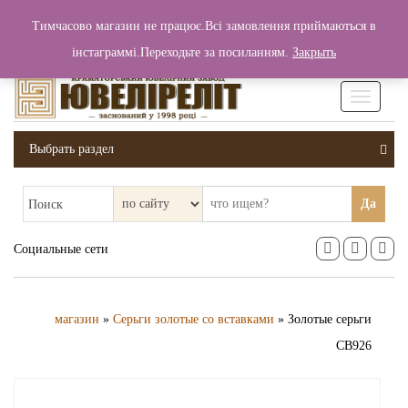
+380 (99) 006 25 46
Тимчасово магазин не працює.Всі замовлення приймаються в
0
0
Вход / Регистрация
інстаграммі.Переходьте за посиланням.
Закрыть
0 грн.
Увімкніт
навігаці
Выбрать раздел
Да
Поиск
Социальные сети
магазин
»
Серьги золотые со вставками
» Золотые серьги
СВ926