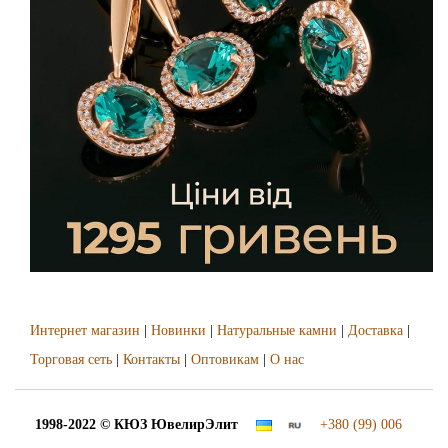
Интернет магазин
|
Новинки
|
Натуральные камни
|
Доставка
|
Торговая сеть
|
Контакты
|
Оптовикам
|
О нас
1998-2022 © КЮЗ
ЮвелирЭлит
+380 (99) 006