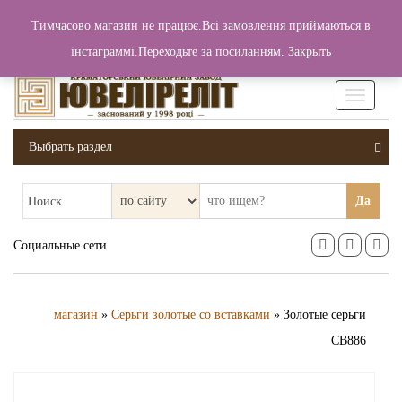
+380 (99) 006 25 46
Тимчасово магазин не працює.Всі замовлення приймаються в
0
0
Вход / Регистрация
інстаграммі.Переходьте за посиланням.
Закрыть
0 грн.
Увімкніт
навігаці
Выбрать раздел
Да
Поиск
Социальные сети
магазин
»
Серьги золотые со вставками
» Золотые серьги
СВ886