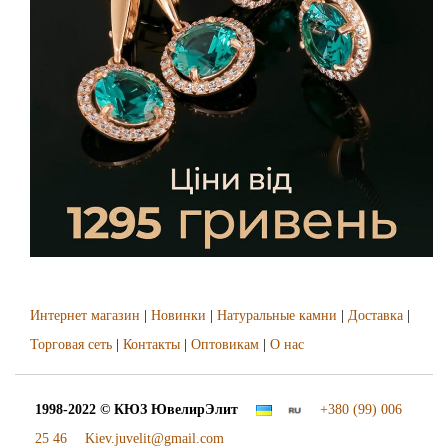
Интернет магазин
|
Новинки
|
Натуральные камни
|
Доставка
|
Торговая сеть
|
Контакты
|
Оптовикам
|
О нас
1998-2022 © КЮЗ
ЮвелирЭлит
+380 (99) 006
25 46
Kiev.juvelit@gmail.com