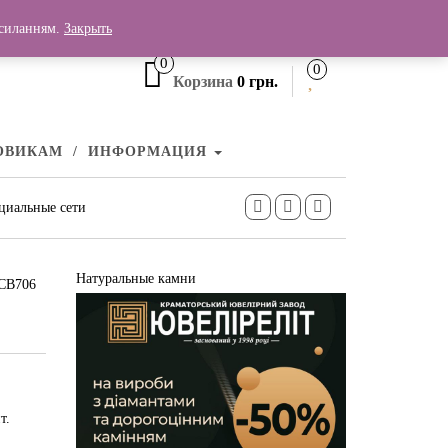
+380 (99) 006 25 46
осиланням.
Закрыть
0
0
Корзина
0 грн.
ОВИКАМ
ИНФОРМАЦИЯ
циальные сети
Натуральные камни
 СВ706
т.