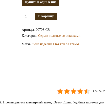
Купить в один клик
Количество
В корзину
Золотые
серьги
Артикул:
00706-СВ
СВ706
Категория:
Серьги золотые со вставками
Метка:
цена изделия 1344 грн за грамм
4.5
/
5
(
2
й. Производитель ювелирный завод ЮвелирЭлит. Удобная застежка для