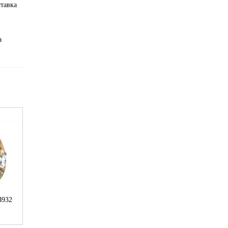
тавка
а
В932