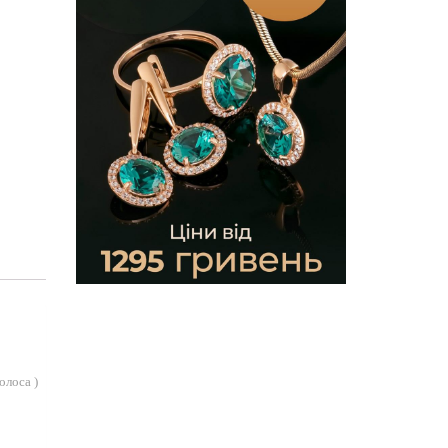
голоса
)