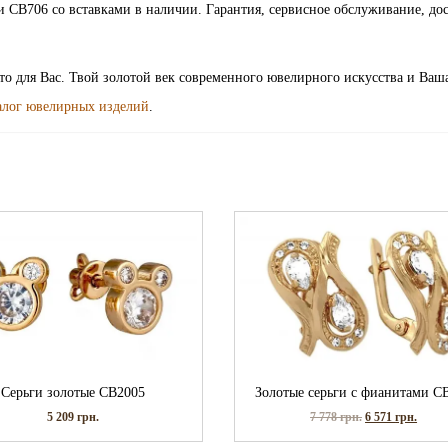
 СВ706 со вставками в наличии. Гарантия, сервисное обслуживание, дос
ото для Вас. Твой золотой век современного ювелирного искусства и Ваш
алог ювелирных изделий
.
Серьги золотые СВ2005
Золотые серьги с фианитами С
5 209
грн.
7 778
грн.
6 571
грн.