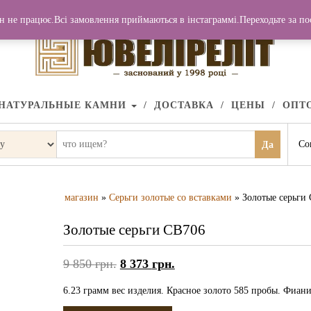
н не працює.Всі замовлення приймаються в інстаграммі.Переходьте за п
НАТУРАЛЬНЫЕ КАМНИ
ДОСТАВКА
ЦЕНЫ
ОПТ
Со
Да
магазин
»
Серьги золотые со вставками
» Золотые серьги
Золотые серьги СВ706
9 850
грн.
8 373
грн.
6.23 грамм вес изделия. Красное золото 585 пробы. Фиани