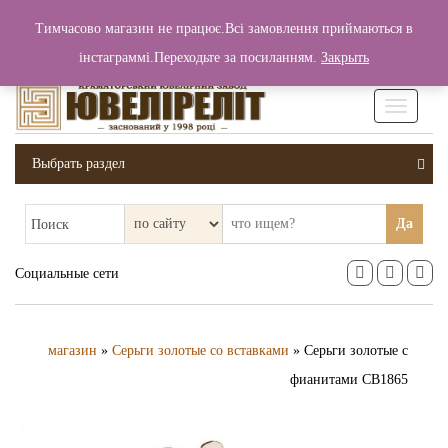
+380 (99) 006 25 46
Тимчасово магазин не працює.Всі замовлення приймаються в
0
0
Вход / Регистрация
інстаграммі.Переходьте за посиланням.
Закрыть
0 грн.
Увімкніт
навігаці
Выбрать раздел
Да
Поиск
Социальные сети
магазин
»
Серьги золотые со вставками
» Серьги золотые с
фианитами СВ1865