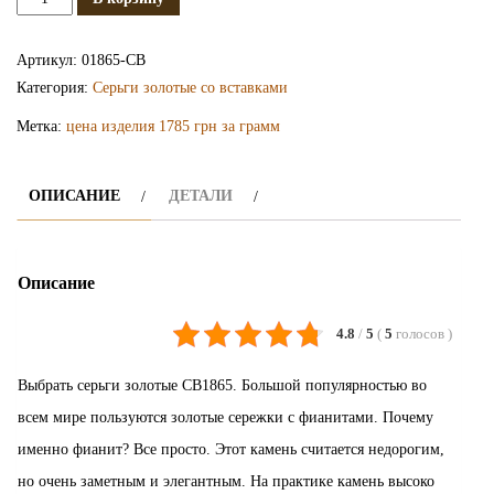
Серьги
золотые
Артикул:
01865-СВ
с
Категория:
Серьги золотые со вставками
фианитами
Метка:
цена изделия 1785 грн за грамм
СВ1865
ОПИСАНИЕ
ДЕТАЛИ
Описание
4.8
/
5
(
5
голосов
)
Выбрать серьги золотые СВ1865. Большой популярностью во
всем мире пользуются золотые сережки с фианитами. Почему
именно фианит? Все просто. Этот камень считается недорогим,
но очень заметным и элегантным. На практике камень высоко