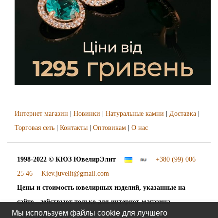
Интернет магазин
|
Новинки
|
Натуральные камни
|
Доставка
|
Торговая сеть
|
Контакты
|
Оптовикам
|
О нас
1998-2022 © КЮЗ
ЮвелирЭлит
+380 (99) 006
25 46
Kiev.juvelit@gmail.com
Цены и стоимость ювелирных изделий, указанные на
сайте - действуют только для интернет-магазина
Мы используем файлы cookie для лучшего
"ЮвелирЭлит".