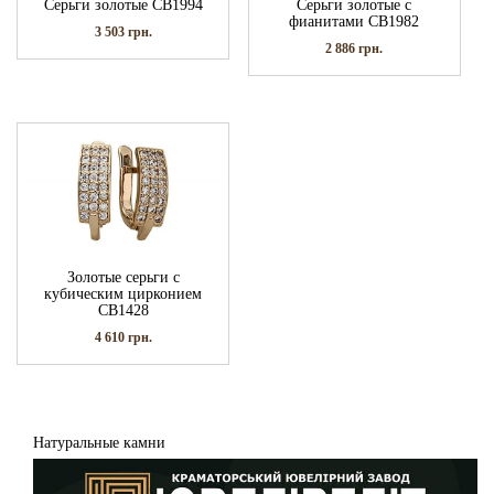
Серьги золотые СВ1994
Серьги золотые с
фианитами СВ1982
3 503
грн.
2 886
грн.
Золотые серьги с
кубическим цирконием
СВ1428
4 610
грн.
Натуральные камни