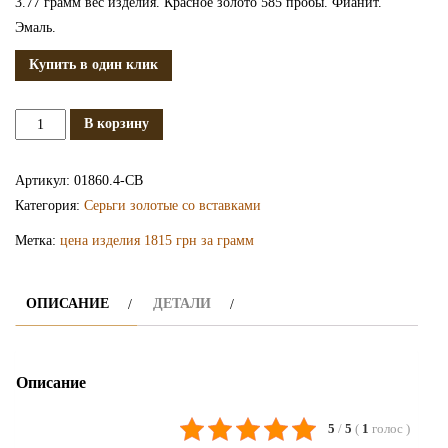
3.77 грамм вес изделия. Красное золото 585 пробы. Фианит.
Эмаль.
Купить в один клик
Количество
В корзину
Золотые
сережки
Артикул:
01860.4-СВ
с
Категория:
Серьги золотые со вставками
эмалью
Метка:
цена изделия 1815 грн за грамм
СВ1860.4
ОПИСАНИЕ
ДЕТАЛИ
Описание
5
/
5
(
1
голос
)