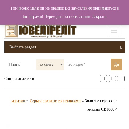
+380 (99) 006 25 46
Тимчасово магазин не працює.Всі замовлення приймаються в
0
0
Вход / Регистрация
інстаграммі.Переходьте за посиланням.
Закрыть
0 грн.
Увімкніт
навігаці
Выбрать раздел
Да
Поиск
Социальные сети
магазин
»
Серьги золотые со вставками
» Золотые сережки с
эмалью СВ1860.4