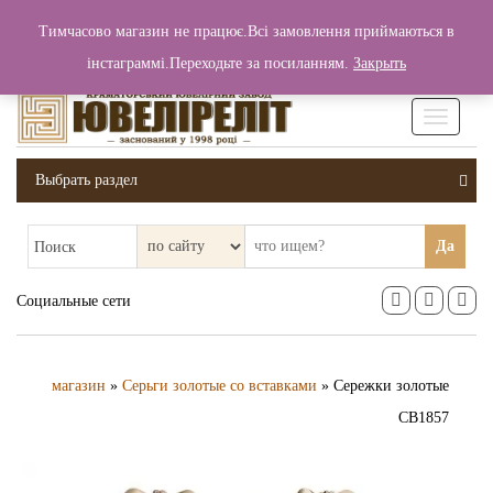
+380 (99) 006 25 46
Тимчасово магазин не працює.Всі замовлення приймаються в
0
0
Вход / Регистрация
інстаграммі.Переходьте за посиланням.
Закрыть
0 грн.
Увімкніт
навігаці
Выбрать раздел
Да
Поиск
Социальные сети
магазин
»
Серьги золотые со вставками
» Сережки золотые
СВ1857