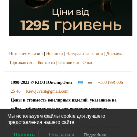
Интернет магазин
|
Новинки
|
Натуральные камни
|
Доставка
|
Торговая сеть
|
Контакты
|
Оптовикам
|
О нас
1998-2022 © КЮЗ
ЮвелирЭлит
+380 (99) 006
25 46
Kiev.juvelit@gmail.com
Цены и стоимость ювелирных изделий, указанные на
сайте - действуют только для интернет-магазина
Мы используем файлы cookie для лучшего
"ЮвелирЭлит".
представления нашего сайта
Наложенный платёж. Доставка украшений осуществляется "Новой Почтой"
Принять
Отказаться
Подробнее…
во все города и сёла Украины