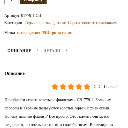
Золотые
серьги
Артикул:
01779.1-СВ
с
Категории:
Серьги золотые детские
,
Серьги золотые со вставками
фианитами
Метка:
цена изделия 1904 грн за грамм
СВ1779.1
ОПИСАНИЕ
ДЕТАЛИ
Описание
5
/
5
(
1
голос
)
Приобрести серьги золотые с фианитами СВ1779.1. Большим
спросом в Украине пользуются золотые серьги с фианитами.
Почему именно фианит? Все просто. Этот камень считается
недорогим, но очень красивым и своеобразным. В ювелирных