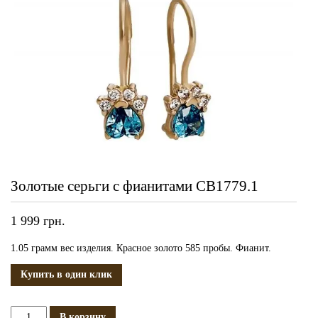
Золотые серьги с фианитами СВ1779.1
1 999
грн.
1.05 грамм вес изделия. Красное золото 585 пробы. Фианит.
Купить в один клик
Количество
В корзину