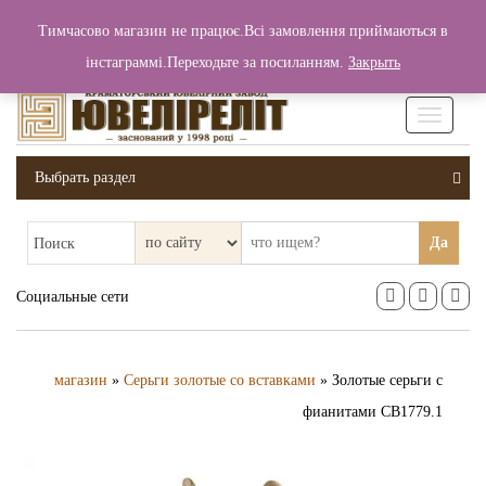
+380 (99) 006 25 46
Тимчасово магазин не працює.Всі замовлення приймаються в
0
0
Вход / Регистрация
інстаграммі.Переходьте за посиланням.
Закрыть
0 грн.
Увімкніт
навігаці
Выбрать раздел
Да
Поиск
Социальные сети
магазин
»
Серьги золотые со вставками
» Золотые серьги с
фианитами СВ1779.1