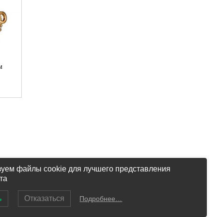
м
уем файлы cookie для лучшего представления
та
.
ь
Отказаться
Подробнее…