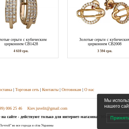
лотые серьги с кубическим
Золотые серьги с кубически
цирконием СВ1428
цирконием СВ2008
4 610
грн.
3 594
грн.
оставка
|
Торговая сеть
|
Контакты
|
Оптовикам
|
О нас
Мы использ
нашего сай
99) 006 25 46
Kiev.juvelit@gmail.com
 на сайте - действуют только для интернет-магазина "ЮвелирЭлит"
Принят
очтой" во все города и сёла Украины