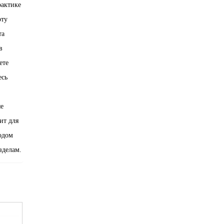
рактике
оту
та
в
ете
есь
ые
ит для
одом
зделам.