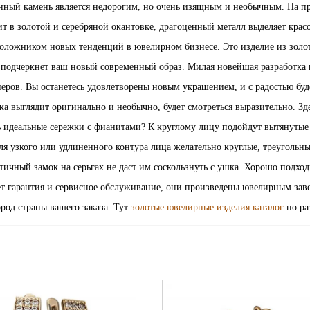
нный камень является недорогим, но очень изящным и необычным. На п
т в золотой и серебряной окантовке, драгоценный металл выделяет крас
оложником новых тенденций в ювелирном бизнесе. Это изделие из золо
подчеркнет ваш новый современный образ. Милая новейшая разработка 
ров. Вы останетесь удовлетворены новым украшением, и с радостью буд
а выглядит оригинально и необычно, будет смотреться выразительно. Зд
ь идеальные сережки с фианитами? К круглому лицу подойдут вытянутые
я узкого или удлиненного контура лица желательно круглые, треугольн
ичный замок на серьгах не даст им соскользнуть с ушка. Хорошо подход
ет гарантия и сервисное обслуживание, они произведены ювелирным зав
род страны вашего заказа. Тут
золотые ювелирные изделия каталог
по ра