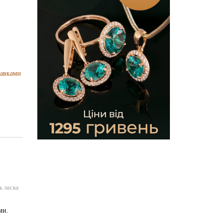
тавками
ь ласка
ми.