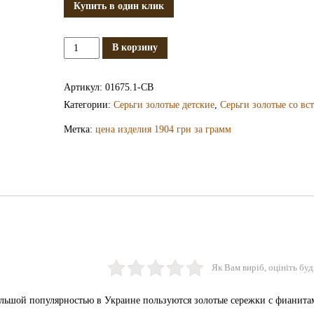
Купить в один клик
Количество
В корзину
Золотые
сережки
Артикул:
01675.1-СВ
с
Категории:
Серьги золотые детские
,
Серьги золотые со вс
фианитами
Метка:
цена изделия 1904 грн за грамм
СВ1675.1
Як Вам виріб, оцініть буд
льшой популярностью в Украине пользуются золотые сережки с фианита