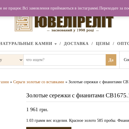
н не працює.Всі замовлення приймаються в інстаграммі.Переходьте за п
НАТУРАЛЬНЫЕ КАМНИ
ДОСТАВКА
ЦЕНЫ
ОПТ
Со
Да
газин
»
Серьги золотые со вставками
» Золотые сережки с фианитами СВ
Золотые сережки с фианитами СВ1675.
1 961
грн.
1.03 грамм вес изделия. Красное золото 585 пробы. Фиани