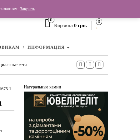
+380 (99) 006 25 46
осиланням.
Закрыть
0
0
Корзина
0 грн.
ОВИКАМ
ИНФОРМАЦИЯ
циальные сети
Натуральные камни
1675.1
1
т.