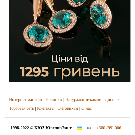
Интернет магазин
|
Новинки
|
Натуральные камни
|
Доставка
|
Торговая сеть
|
Контакты
|
Оптовикам
|
О нас
1998-2022 © КЮЗ
ЮвелирЭлит
+380 (99) 006