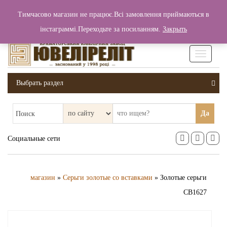
+380 (99) 006 25 46
Тимчасово магазин не працює.Всі замовлення приймаються в
0
0
Вход / Регистрация
інстаграммі.Переходьте за посиланням.
Закрыть
0 грн.
Увімкніт
навігаці
Выбрать раздел
Да
Поиск
Социальные сети
магазин
»
Серьги золотые со вставками
» Золотые серьги
СВ1627