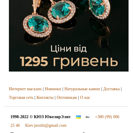
Интернет магазин
|
Новинки
|
Натуральные камни
|
Доставка
|
Торговая сеть
|
Контакты
|
Оптовикам
|
О нас
1998-2022 © КЮЗ
ЮвелирЭлит
+380 (99) 006
25 46
Kiev.juvelit@gmail.com