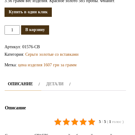
3.56 грамм вес изделия. Красное золото 585 пробы. Фианит.
Купить в один клик
Количество
В корзину
Золотые
серьги
Артикул:
01576-СВ
СВ1576
Категория:
Серьги золотые со вставками
Метка:
цена изделия 1607 грн за грамм
ОПИСАНИЕ
ДЕТАЛИ
Описание
5
/
5
(
1
голос
)