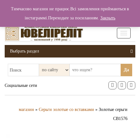
+380 (99) 006 25 46
Тимчасово магазин не працює.Всі замовлення приймаються в
0
0
Вход / Регистрация
інстаграммі.Переходьте за посиланням.
Закрыть
0 грн.
Увімкніт
навігаці
Выбрать раздел
Да
Поиск
Социальные сети
магазин
»
Серьги золотые со вставками
» Золотые серьги
СВ1576