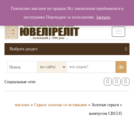
+380 (99) 006 25 46
Тимчасово магазин не працює.Всі замовлення приймаються в
0
0
Вход / Регистрация
інстаграммі.Переходьте за посиланням.
Закрыть
0 грн.
Увімкніт
навігаці
Выбрать раздел
Да
Поиск
Социальные сети
магазин
»
Серьги золотые со вставками
» Золотые серьги с
жемчугом СВ1535