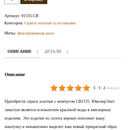
Золотые
серьги
Артикул:
01535-СВ
с
Категория:
Серьги золотые со вставками
жемчугом
Метка:
фиксированная цена
СВ1535
ОПИСАНИЕ
ДЕТАЛИ
Описание
5
/
5
(
2
голоса
)
Приобрести серьги золотые с жемчугом СВ1535. ЮвелирЭлит
зачастую является основателем красивой моды в ювелирных
изделиях. Это изделие из золота хорошо пополнит вашу
шкатулку и ненавязчиво выделит ваш новый прекрасный образ.