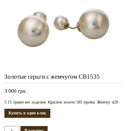
Золотые серьги с жемчугом СВ1535
3 000
грн.
5.15 грамм вес изделия. Красное золото 585 пробы. Жемчуг d20
Купить в один клик
Количество
В корзину