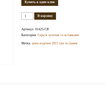
Купить в один клик
Количество
В корзину
Золотые
серьги
Артикул:
01425-СВ
СВ1425
Категория:
Серьги золотые со вставками
Метка:
цена изделия 1815 грн за грамм