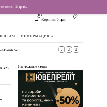
+380 (99) 006 25 46
осиланням.
Закрыть
0
0
Корзина
0 грн.
ОВИКАМ
ИНФОРМАЦИЯ
циальные сети
Натуральные камни
СВ1425
т.