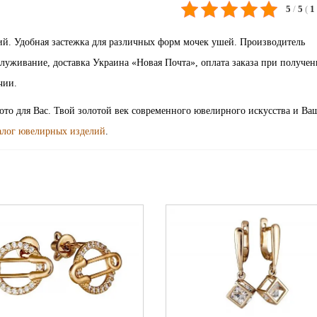
5
/
5
(
1
ий. Удобная застежка для различных форм мочек ушей. Производитель
луживание, доставка Украина «Новая Почта», оплата заказа при получен
чии.
лото для Вас. Твой золотой век современного ювелирного искусства и Ва
алог ювелирных изделий
.