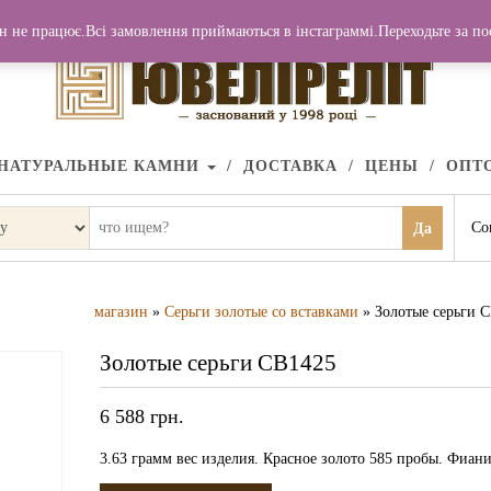
н не працює.Всі замовлення приймаються в інстаграммі.Переходьте за п
НАТУРАЛЬНЫЕ КАМНИ
ДОСТАВКА
ЦЕНЫ
ОПТ
Со
Да
магазин
»
Серьги золотые со вставками
» Золотые серьги 
Золотые серьги СВ1425
6 588
грн.
3.63 грамм вес изделия. Красное золото 585 пробы. Фиани