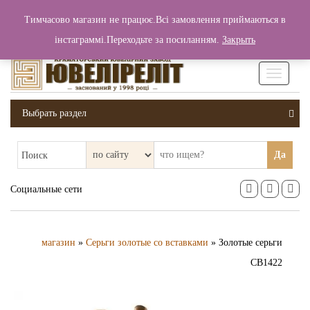
+380 (99) 006 25 46
Тимчасово магазин не працює.Всі замовлення приймаються в
0
0
Вход / Регистрация
інстаграммі.Переходьте за посиланням.
Закрыть
0 грн.
Увімкніт
навігаці
Выбрать раздел
Да
Поиск
Социальные сети
магазин
»
Серьги золотые со вставками
» Золотые серьги
СВ1422