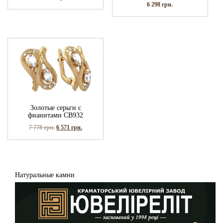
6 298
грн.
Золотые серьги с
фианитами СВ932
7 778
грн.
6 571
грн.
Натуральные камни