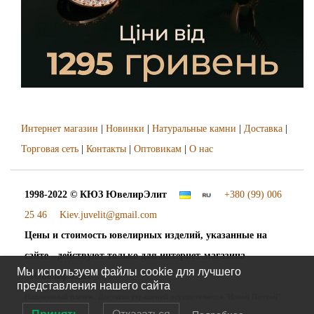
Интернет магазин
|
Новинки
|
Натуральные камни
|
Доставка
|
Торговая сеть
|
Контакты
|
Оптовикам
|
О нас
1998-2022 © КЮЗ
ЮвелирЭлит
+380 (99) 006
25 46
Kiev.juvelit@gmail.com
Цены и стоимость ювелирных изделий, указанные на
сайте - действуют только для интернет-магазина
Мы используем файлы cookie для лучшего
"ЮвелирЭлит".
представления нашего сайта
Наложенный платёж. Доставка украшений осуществляется "Новой Почтой"