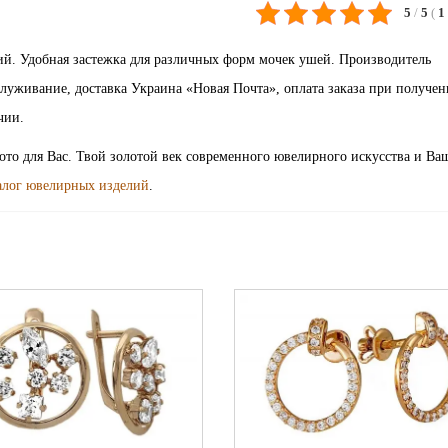
5
/
5
(
1
ий. Удобная застежка для различных форм мочек ушей. Производитель
луживание, доставка Украина «Новая Почта», оплата заказа при получен
чии.
лото для Вас. Твой золотой век современного ювелирного искусства и Ва
алог ювелирных изделий
.