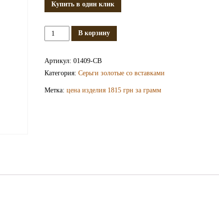
Купить в один клик
Количество
В корзину
Золотые
серьги
Артикул:
01409-СВ
СВ1409
Категория:
Серьги золотые со вставками
Метка:
цена изделия 1815 грн за грамм