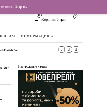
+380 (99) 006 25 46
осиланням.
Закрыть
0
0
Корзина
0 грн.
ОВИКАМ
ИНФОРМАЦИЯ
циальные сети
Натуральные камни
СВ1409
т.