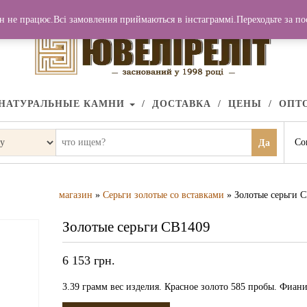
н не працює.Всі замовлення приймаються в інстаграммі.Переходьте за п
НАТУРАЛЬНЫЕ КАМНИ
ДОСТАВКА
ЦЕНЫ
ОПТ
Со
Да
магазин
»
Серьги золотые со вставками
» Золотые серьги 
Золотые серьги СВ1409
6 153
грн.
3.39 грамм вес изделия. Красное золото 585 пробы. Фиани