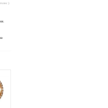
голос
)
ии.
ша