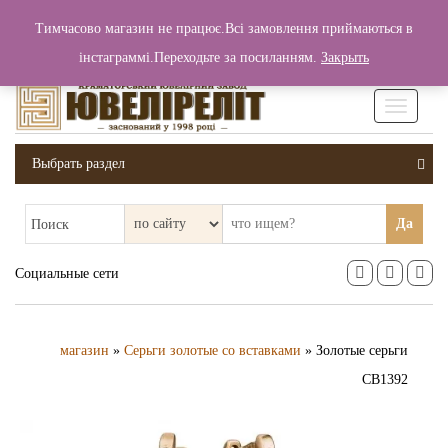
+380 (99) 006 25 46
Тимчасово магазин не працює.Всі замовлення приймаються в
0
0
Вход / Регистрация
інстаграммі.Переходьте за посиланням.
Закрыть
0 грн.
Увімкніт
навігаці
Выбрать раздел
Да
Поиск
Социальные сети
магазин
»
Серьги золотые со вставками
» Золотые серьги
СВ1392