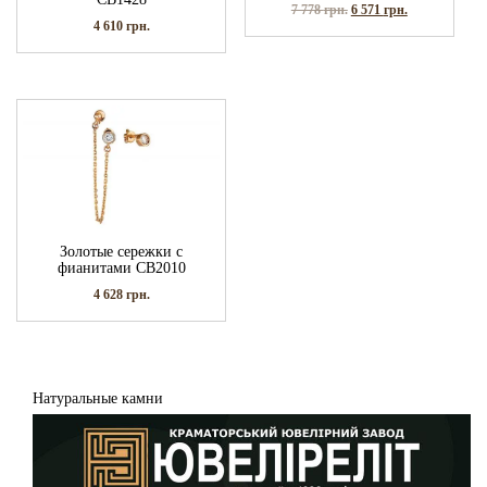
7 778
грн.
6 571
грн.
4 610
грн.
Золотые сережки с
фианитами СВ2010
4 628
грн.
Натуральные камни