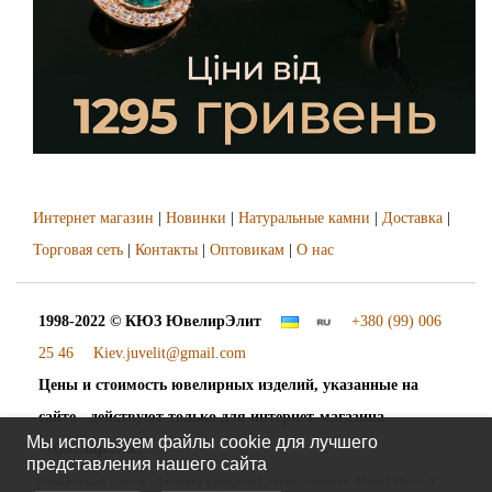
Интернет магазин
|
Новинки
|
Натуральные камни
|
Доставка
|
Торговая сеть
|
Контакты
|
Оптовикам
|
О нас
1998-2022 © КЮЗ
ЮвелирЭлит
+380 (99) 006
25 46
Kiev.juvelit@gmail.com
Цены и стоимость ювелирных изделий, указанные на
сайте - действуют только для интернет-магазина
Мы используем файлы cookie для лучшего
"ЮвелирЭлит".
представления нашего сайта
Наложенный платёж. Доставка украшений осуществляется "Новой Почтой"