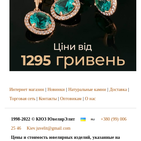
Интернет магазин
|
Новинки
|
Натуральные камни
|
Доставка
|
Торговая сеть
|
Контакты
|
Оптовикам
|
О нас
1998-2022 © КЮЗ
ЮвелирЭлит
+380 (99) 006
25 46
Kiev.juvelit@gmail.com
Цены и стоимость ювелирных изделий, указанные на