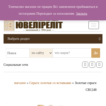
+380 (99) 006 25 46
Тимчасово магазин не працює.Всі замовлення приймаються в
0
0
Вход / Регистрация
інстаграммі.Переходьте за посиланням.
Закрыть
0 грн.
Увімкніт
навігаці
Выбрать раздел
Да
Поиск
Социальные сети
магазин
»
Серьги золотые со вставками
» Золотые серьги
СВ1248