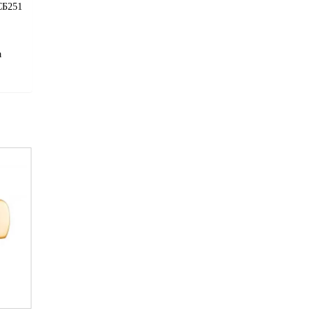
СБ251
а