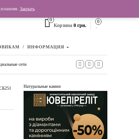
+380 (99) 006 25 46
осиланням.
Закрыть
0
0
Корзина
0 грн.
ОВИКАМ
ИНФОРМАЦИЯ
циальные сети
Натуральные камни
 СБ251