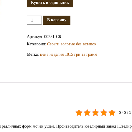
Купить в один клик
Количество
В корзину
Золотые
серьги
Артикул:
00251-СБ
СБ251
Категория:
Серьги золотые без вставок
Метка:
цена изделия 1815 грн за грамм
5
/
5
(
1
для различных форм мочек ушей. Производитель ювелирный завод Ювелир