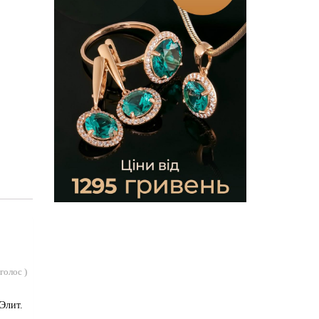
голос
)
Элит.