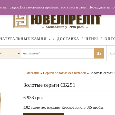
н не працює.Всі замовлення приймаються в інстаграммі.Переходьте за п
НАТУРАЛЬНЫЕ КАМНИ
ДОСТАВКА
ЦЕНЫ
ОПТ
Со
Да
магазин
»
Серьги золотые без вставок
» Золотые серьги
Золотые серьги СБ251
6 933
грн.
3.82 грамм вес изделия. Красное золото 585 пробы.