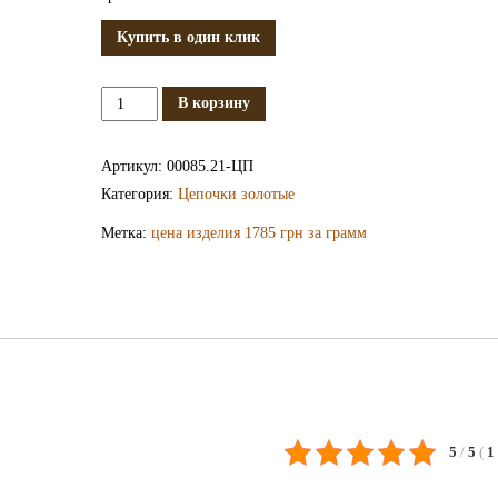
Купить в один клик
Количество
В корзину
Золотая
цепочка
Артикул:
00085.21-ЦП
ЦП085.21
Категория:
Цепочки золотые
Метка:
цена изделия 1785 грн за грамм
5
/
5
(
1