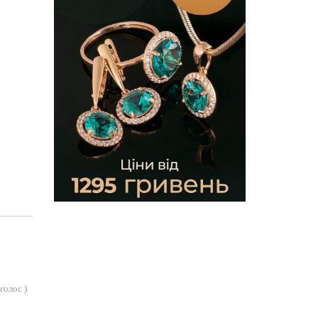
голос
)