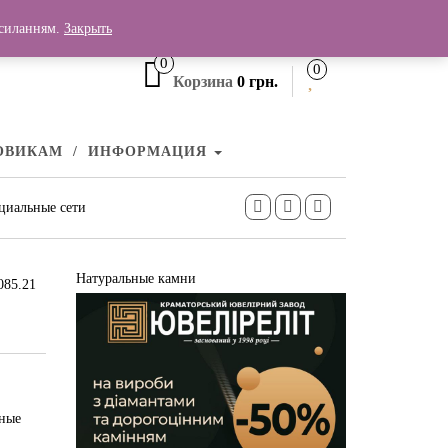
+380 (99) 006 25 46
осиланням.
Закрыть
0
0
Корзина
0 грн.
ОВИКАМ
ИНФОРМАЦИЯ
циальные сети
Натуральные камни
085.21
зные