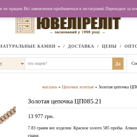
н не працює.Всі замовлення приймаються в інстаграммі.Переходьте за п
НАТУРАЛЬНЫЕ КАМНИ
ДОСТАВКА
ЦЕНЫ
ОПТ
Со
Да
магазин
»
Цепочки золотые
» Золотая цепочка ЦП
Золотая цепочка ЦП085.21
13 977
грн.
7.83 грамм вес изделия. Красное золото 585 пробы. Алма
грани.