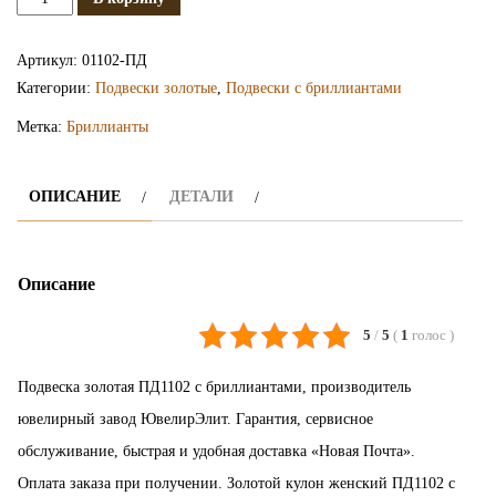
Золотая
подвеска
Артикул:
01102-ПД
с
Категории:
Подвески золотые
,
Подвески с бриллиантами
бриллиантами
Метка:
Бриллианты
ПД1102
ОПИСАНИЕ
ДЕТАЛИ
Описание
5
/
5
(
1
голос
)
Подвеска золотая ПД1102 с бриллиантами, производитель
ювелирный завод ЮвелирЭлит. Гарантия, сервисное
обслуживание, быстрая и удобная доставка «Новая Почта».
Оплата заказа при получении. Золотой кулон женский ПД1102 с