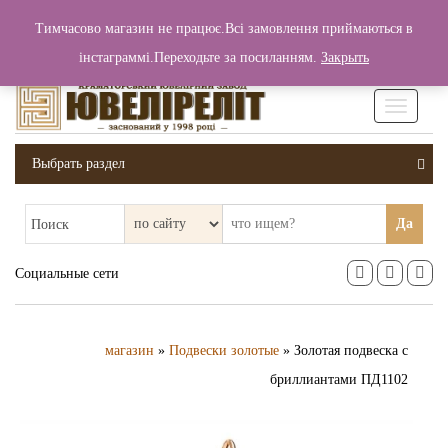
+380 (99) 006 25 46
Тимчасово магазин не працює.Всі замовлення приймаються в
0
0
Вход / Регистрация
інстаграммі.Переходьте за посиланням.
Закрыть
0 грн.
Увімкніт
навігаці
Выбрать раздел
Да
Поиск
Социальные сети
магазин
»
Подвески золотые
» Золотая подвеска с
бриллиантами ПД1102