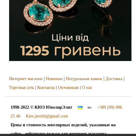
Интернет магазин
|
Новинки
|
Натуральные камни
|
Доставка
|
Торговая сеть
|
Контакты
|
Оптовикам
|
О нас
1998-2022 © КЮЗ
ЮвелирЭлит
+380 (99) 006
25 46
Kiev.juvelit@gmail.com
Цены и стоимость ювелирных изделий, указанные на
сайте - действуют только для интернет-магазина