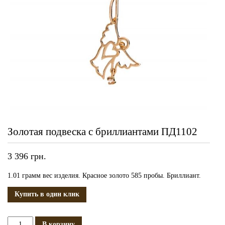
Золотая подвеска с бриллиантами ПД1102
3 396
грн.
1.01 грамм вес изделия. Красное золото 585 пробы. Бриллиант.
Купить в один клик
Количество
В корзину