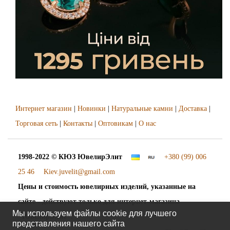
Интернет магазин
|
Новинки
|
Натуральные камни
|
Доставка
|
Торговая сеть
|
Контакты
|
Оптовикам
|
О нас
1998-2022 © КЮЗ
ЮвелирЭлит
+380 (99) 006
25 46
Kiev.juvelit@gmail.com
Цены и стоимость ювелирных изделий, указанные на
сайте - действуют только для интернет-магазина
Мы используем файлы cookie для лучшего
"ЮвелирЭлит".
представления нашего сайта