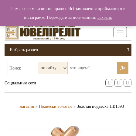
+380 (99) 006 25 46
Тимчасово магазин не працює.Всі замовлення приймаються в
0
0
Вход / Регистрация
інстаграммі.Переходьте за посиланням.
Закрыть
0 грн.
Увімкніт
навігаці
Выбрать раздел
Да
Поиск
Социальные сети
магазин
»
Подвески золотые
» Золотая подвеска ПВ1393