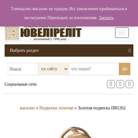
+380 (99) 006 25 46
Тимчасово магазин не працює.Всі замовлення приймаються в
0
0
Вход / Регистрация
інстаграммі.Переходьте за посиланням.
Закрыть
0 грн.
Увімкніт
навігаці
Выбрать раздел
Да
Поиск
Социальные сети
магазин
»
Подвески золотые
» Золотая подвеска ПВ1262