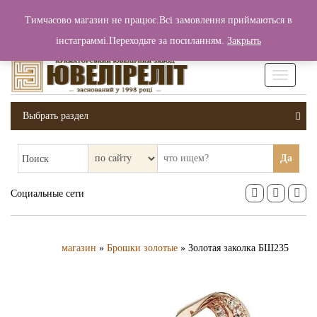
+380 (99) 006 25 46
Тимчасово магазин не працює.Всі замовлення приймаються в
0
0
Вход / Регистрация
інстаграммі.Переходьте за посиланням.
Закрыть
0 грн.
Увімкніт
навігаці
Выбрать раздел
Да
Поиск
Социальные сети
магазин
»
Брошки золотые
» Золотая заколка БШ235