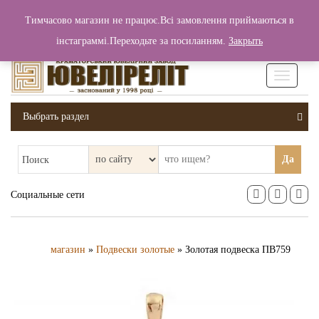
+380 (99) 006 25 46
Тимчасово магазин не працює.Всі замовлення приймаються в
0
0
Вход / Регистрация
інстаграммі.Переходьте за посиланням.
Закрыть
0 грн.
Увімкніт
навігаці
Выбрать раздел
Да
Поиск
Социальные сети
магазин
»
Подвески золотые
» Золотая подвеска ПВ759