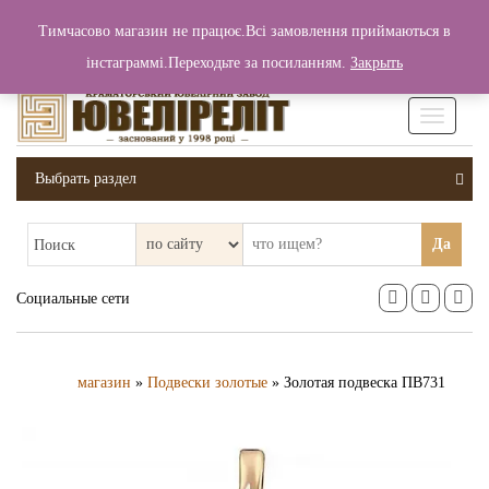
+380 (99) 006 25 46
Тимчасово магазин не працює.Всі замовлення приймаються в
0
0
Вход / Регистрация
інстаграммі.Переходьте за посиланням.
Закрыть
0 грн.
Увімкніт
навігаці
Выбрать раздел
Да
Поиск
Социальные сети
магазин
»
Подвески золотые
» Золотая подвеска ПВ731