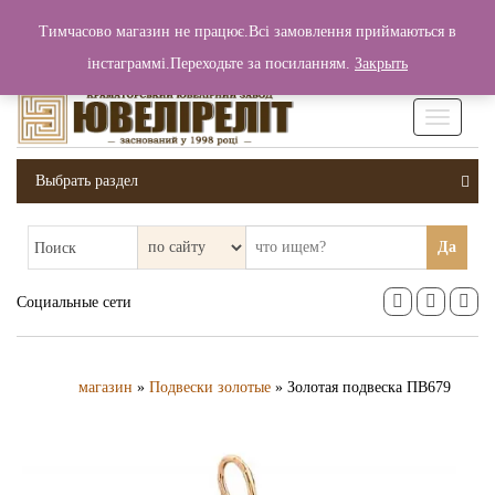
+380 (99) 006 25 46
Тимчасово магазин не працює.Всі замовлення приймаються в
0
0
Вход / Регистрация
інстаграммі.Переходьте за посиланням.
Закрыть
0 грн.
Увімкніт
навігаці
Выбрать раздел
Да
Поиск
Социальные сети
магазин
»
Подвески золотые
» Золотая подвеска ПВ679