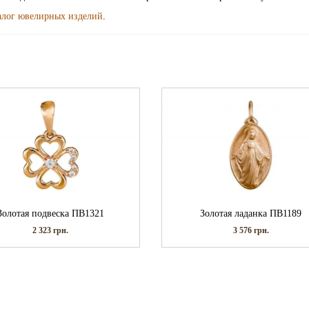
алог ювелирных изделий
.
Золотая подвеска ПВ1321
Золотая ладанка ПВ1189
2 323
грн.
3 576
грн.