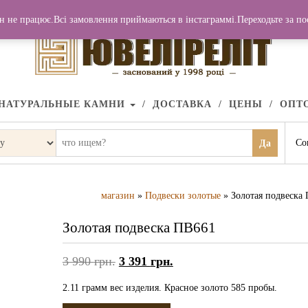
н не працює.Всі замовлення приймаються в інстаграммі.Переходьте за п
НАТУРАЛЬНЫЕ КАМНИ
ДОСТАВКА
ЦЕНЫ
ОПТ
Со
Да
магазин
»
Подвески золотые
» Золотая подвеска
Золотая подвеска ПВ661
3 990
грн.
3 391
грн.
2.11 грамм вес изделия. Красное золото 585 пробы.