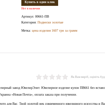
Купить в один клик
Нет в наличии
Артикул:
00661-ПВ
Категория:
Подвески золотые
Метка:
цена изделия 1607 грн за грамм
Як Вам виріб, оцініть буд
велирный завод ЮвелирЭлит. Ювелирное изделие кулон ПВ661 без вставо
Украина «Новая Почта», оплата заказа при получении.
олото для Вас. Твой золотой век современного ювелирного искусства и В