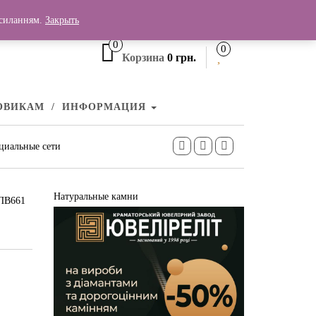
+380 (99) 006 25 46
осиланням.
Закрыть
0
0
Корзина
0 грн.
ОВИКАМ
ИНФОРМАЦИЯ
циальные сети
Натуральные камни
 ПВ661