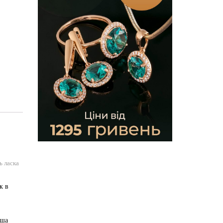
ь ласка
к в
аша