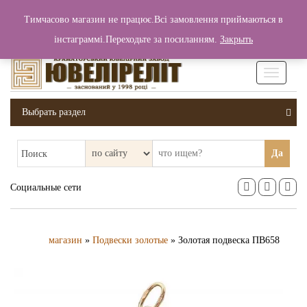
+380 (99) 006 25 46
Тимчасово магазин не працює.Всі замовлення приймаються в
0
0
Вход / Регистрация
інстаграммі.Переходьте за посиланням.
Закрыть
0 грн.
Увімкніт
навігаці
Выбрать раздел
Да
Поиск
Социальные сети
магазин
»
Подвески золотые
» Золотая подвеска ПВ658