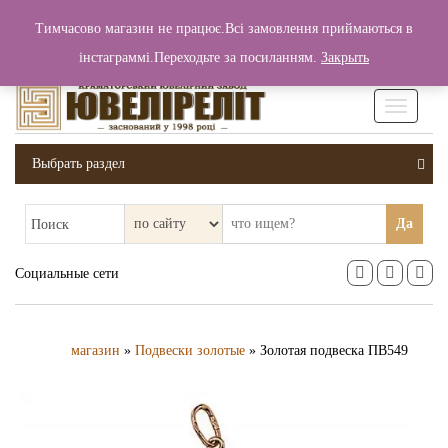
+380 (99) 006 25 46
Тимчасово магазин не працює.Всі замовлення приймаються в
0
0
Вход / Регистрация
інстаграммі.Переходьте за посиланням.
Закрыть
0 грн.
Увімкніт
навігаці
Выбрать раздел
Да
Поиск
Социальные сети
магазин
»
Подвески золотые
» Золотая подвеска ПВ549