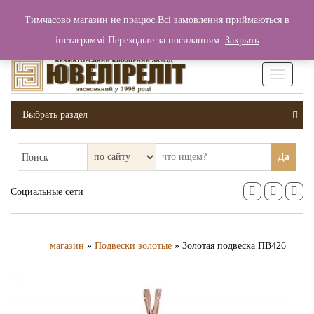
+380 (99) 006 25 46
Тимчасово магазин не працює.Всі замовлення приймаються в
0
0
Вход / Регистрация
інстаграммі.Переходьте за посиланням.
Закрыть
0 грн.
Увімкніт
навігаці
Выбрать раздел
Да
Поиск
Социальные сети
магазин
»
Подвески золотые
» Золотая подвеска ПВ426