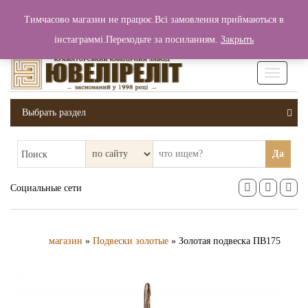
+380 (99) 006 25 46
Тимчасово магазин не працює.Всі замовлення приймаються в
0
0
Вход / Регистрация
інстаграммі.Переходьте за посиланням.
Закрыть
0 грн.
Увімкніт
навігаці
Выбрать раздел
Да
Поиск
Социальные сети
магазин
»
Подвески золотые
» Золотая подвеска ПВ175