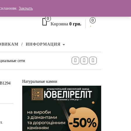
+380 (99) 006 25 46
осиланням.
Закрыть
0
0
Корзина
0 грн.
ОВИКАМ
ИНФОРМАЦИЯ
циальные сети
Натуральные камни
ПВ1294
т.