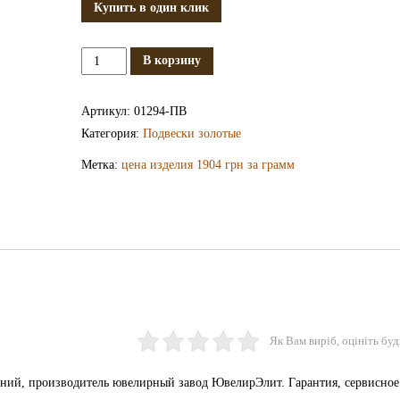
Купить в один клик
Количество
В корзину
Золотая
подвеска
Артикул:
01294-ПВ
ПВ1294
Категория:
Подвески золотые
Метка:
цена изделия 1904 грн за грамм
Як Вам виріб, оцініть буд
оний, производитель ювелирный завод ЮвелирЭлит. Гарантия, сервисное