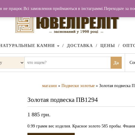
н не працює.Всі замовлення приймаються в інстаграммі.Переходьте за п
НАТУРАЛЬНЫЕ КАМНИ
ДОСТАВКА
ЦЕНЫ
ОПТ
Со
Да
магазин
»
Подвески золотые
» Золотая подвеска 
Золотая подвеска ПВ1294
1 885
грн.
0.99 грамм вес изделия. Красное золото 585 пробы. Фиани