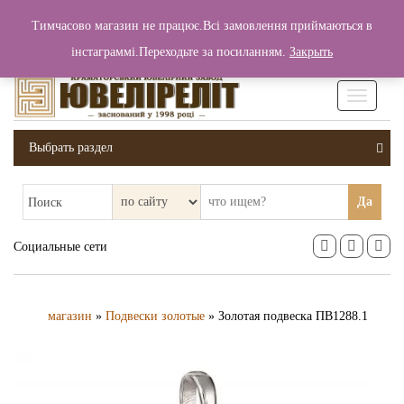
+380 (99) 006 25 46
Тимчасово магазин не працює.Всі замовлення приймаються в
0
0
Вход / Регистрация
інстаграммі.Переходьте за посиланням.
Закрыть
0 грн.
Увімкніт
навігаці
Выбрать раздел
Да
Поиск
Социальные сети
магазин
»
Подвески золотые
» Золотая подвеска ПВ1288.1