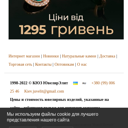
Интернет магазин
|
Новинки
|
Натуральные камни
|
Доставка
|
Торговая сеть
|
Контакты
|
Оптовикам
|
О нас
1998-2022 © КЮЗ
ЮвелирЭлит
+380 (99) 006
25 46
Kiev.juvelit@gmail.com
Цены и стоимость ювелирных изделий, указанные на
сайте - действуют только для интернет-магазина
Мы используем файлы cookie для лучшего
"ЮвелирЭлит".
представления нашего сайта
Наложенный платёж. Доставка украшений осуществляется "Новой Почтой"