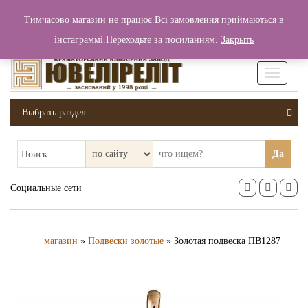
+380 (99) 006 25 46
Тимчасово магазин не працює.Всі замовлення приймаються в
0
0
Вход / Регистрация
інстаграммі.Переходьте за посиланням.
Закрыть
0 грн.
Увімкніт
навігаці
Выбрать раздел
Да
Поиск
Социальные сети
магазин
»
Подвески золотые
» Золотая подвеска ПВ1287