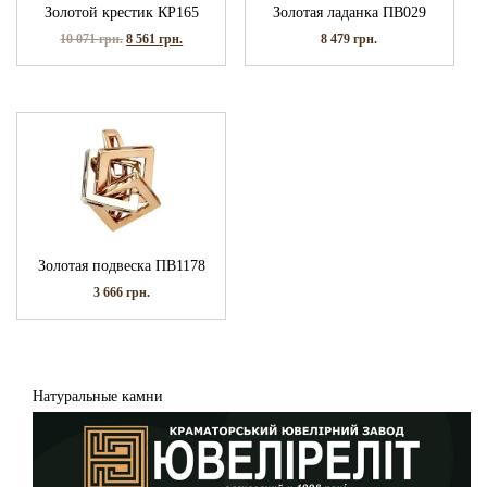
Золотой крестик КР165
Золотая ладанка ПВ029
10 071
грн.
8 561
грн.
8 479
грн.
Золотая подвеска ПВ1178
3 666
грн.
Натуральные камни