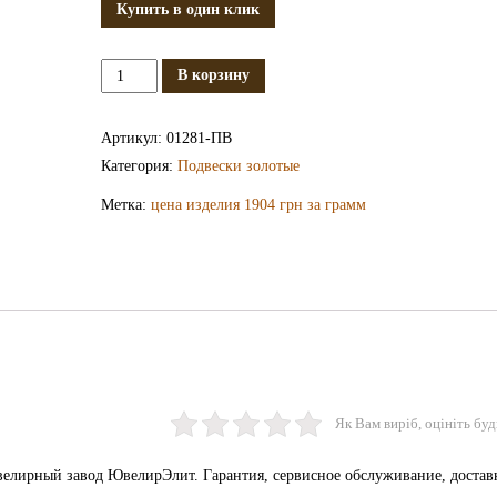
Купить в один клик
Количество
В корзину
Золотая
подвеска
Артикул:
01281-ПВ
ПВ1281
Категория:
Подвески золотые
Метка:
цена изделия 1904 грн за грамм
Як Вам виріб, оцініть буд
ювелирный завод ЮвелирЭлит. Гарантия, сервисное обслуживание, достав