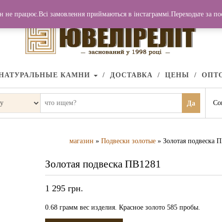
н не працює.Всі замовлення приймаються в інстаграммі.Переходьте за п
НАТУРАЛЬНЫЕ КАМНИ
ДОСТАВКА
ЦЕНЫ
ОПТ
Со
Да
магазин
»
Подвески золотые
» Золотая подвеска 
Золотая подвеска ПВ1281
1 295
грн.
0.68 грамм вес изделия. Красное золото 585 пробы.