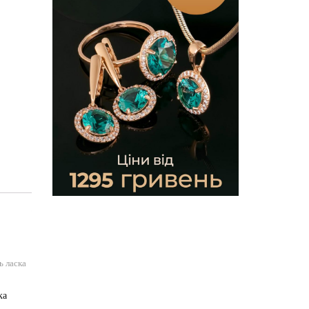
ь ласка
ка